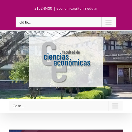
2152-8430
|
economicas@unlz.edu.ar
Go to...
Go to...